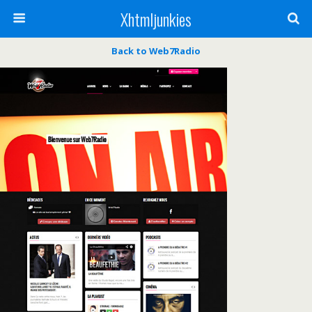
Xhtmljunkies
Back to Web7Radio