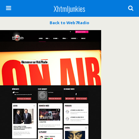
Xhtmljunkies
Back to Web7Radio