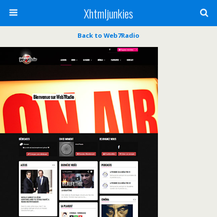
Xhtmljunkies
Back to Web7Radio